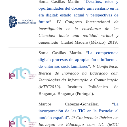
Sonia Casillas Martín. “
Desafíos, retos y
oportunidades del docente universitario en la
era digital: estado actual y perspectivas de
futuro
”.
IV Congreso Internacional de
investigación en la enseñanza de las
Ciencias: hacia una realidad virtual y
aumentada
. Ciudad Madero (México). 2019.
Sonia Casillas Martín. “
La competencia
digital: procesos de apropiación e influencia
de entornos sociofamiliares
”.
V Conferência
Ibérica de Inovação na Educação com
Tecnologias da Informação e Comunicação
(ieTIC2019)
. Instituto Politécnico de
Bragança. Bragança (Portugal).
Marcos Cabezas-González. “
La
incorporación de las TIC en la Escuela: el
modelo español
”.
2ª Conferencia Ibérica em
Inovaçao na Educaçao com TIC (ieTIC