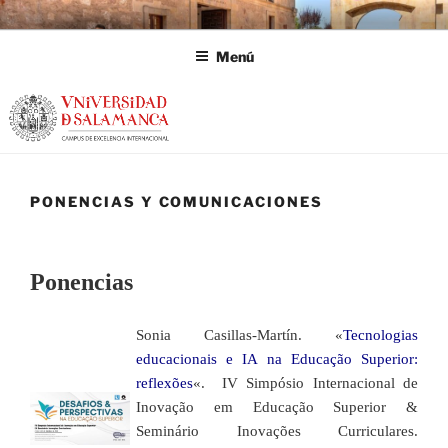
Saltar
al
Menú
contenido
PONENCIAS Y COMUNICACIONES
Ponencias
Sonia Casillas-Martín. «
Tecnologias
educacionais e IA na Educação Superior:
reflexões
«. IV Simpósio Internacional de
Inovação em Educação Superior &
Seminário Inovações Curriculares.