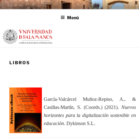
Saltar
al
Menú
contenido
LIBROS
García-Valcárcel Muñoz-Repiso, A., &
Casillas-Martín, S. (Coords.) (2021).
Nuevos
horizontes para la digitalización sostenible en
educación
. Dykinson S.L.